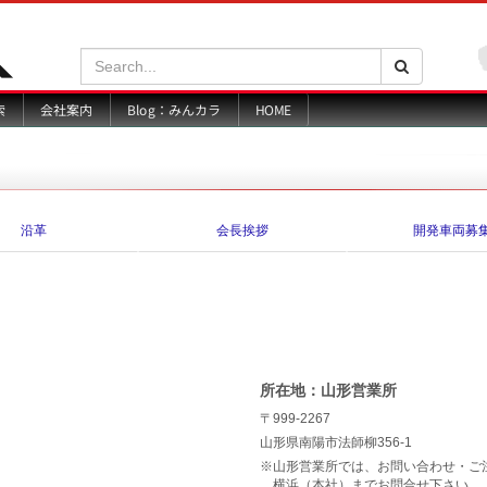
Search:
検索
Blog：みんカラ
索
会社案内
HOME
沿革
会長挨拶
開発車両募
所在地：山形営業所
〒999-2267
山形県南陽市法師柳356-1
※山形営業所では、お問い合わせ・ご
横浜（本社）までお問合せ下さい。