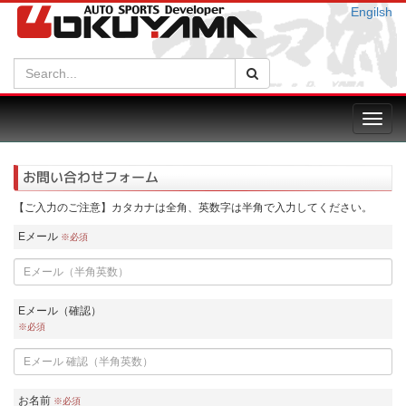
Engilsh
Search:
検索
Toggl
navig
お問い合わせフォーム
【ご入力のご注意】カタカナは全角、英数字は半角で入力してください。
Eメール
※必須
Eメール（確認）
※必須
お名前
※必須