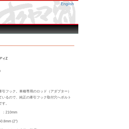
Engilsh
ディZ
0
牽引フック。車種専用のロッド（アダプター）
ているので、純正の牽引フック取付穴へボルト
です。
：210mm
8mm (2″)