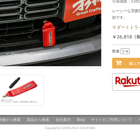
引張強度：3,0
レーシーな雰囲
効です。
※ダートトラ
￥26,818（
数量
購入
車種から検索
製品から検索
会社案内
Blog
サイトのご利用について
Copyright(c) 2008-2014 OKUYAMA