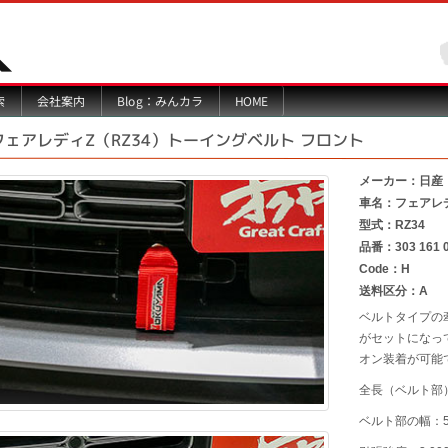
Blog：みんカラ
索
会社案内
HOME
フェアレディZ（RZ34）トーイングベルト フロント
メーカー：日産
車名：フェアレ
型式：RZ34
品番：303 161 
Code：H
送料区分：A
ベルトタイプの
がセットになっ
オン装着が可能
全長（ベルト部）
ベルト部の幅：50.