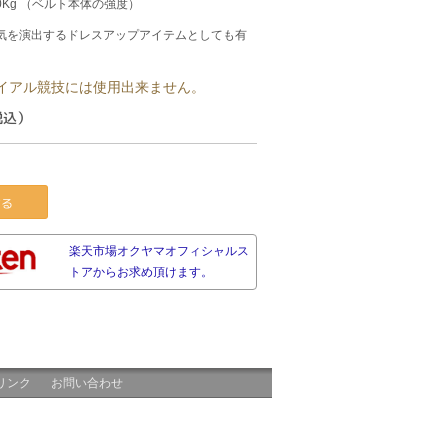
00Kg （ベルト本体の強度）
気を演出するドレスアップアイテムとしても有
イアル競技には使用出来ません。
税込）
する
楽天市場オクヤマオフィシャルス
トアからお求め頂けます。
リンク
お問い合わせ