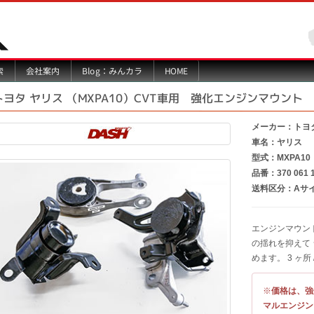
Blog：みんカラ
索
会社案内
HOME
トヨタ ヤリス （MXPA10）CVT車用 強化エンジンマウント
メーカー：トヨ
車名：ヤリス
型式：MXPA10
品番：370 061 
送料区分：Aサ
エンジンマウン
の揺れを抑えて
めます。 3 ヶ所 
※
価格は、強
マルエンジン