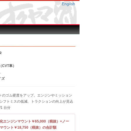
Engilsh
タ
（CVT車）
1
イズ
トのゴム硬度をアップ。エンジンやミッション
 シフトミスの低減、トラクションの向上が見込
/1 台分
化エンジンマウント￥65,000（税抜）+ノー
マウント￥18,750（税抜）の合計額