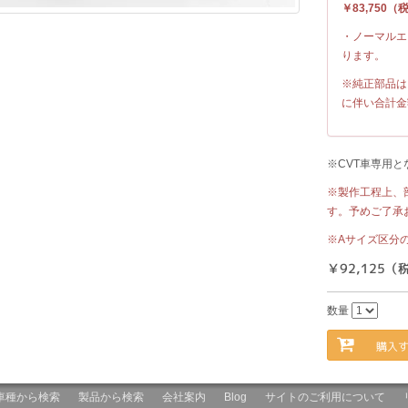
￥83,750
・ノーマルエ
ります。
※純正部品は
に伴い合計金
※CVT車専用と
※製作工程上、
す。予めご了承
※Aサイズ区分
￥92,125（
数量
購入
車種から検索
製品から検索
会社案内
Blog
サイトのご利用について