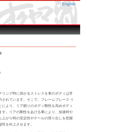
Engilsh
タ
0
ナリング時に掛かるストレスを車のボディは常
力されています。そこで、フレームブレース リ
とにより、リア廻りのボディ剛性を高めボディ
ます。リアの剛性をあげる事により、加速時や
ち上がり時の安定性やテールの滑り出しを把握
縦性を向上させます。