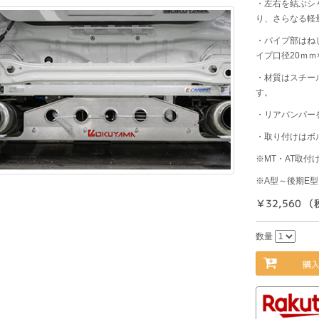
・左右を結ぶシ
り、さらなる軽
・パイプ部はね
イプ口径20ｍｍ
・材質はスチー
す。
・リアバンパー
・取り付けはボ
※MT・AT取付
※A型～後期E型
￥32,560 
数量
購入