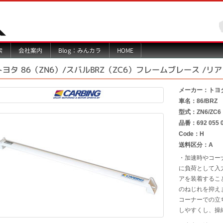
Blog：みんカラ
索
会社案内
HOME
トヨタ 86（ZN6）/スバルBRZ（ZC6）フレームブレース /リア
メーカー：トヨ
車名：86/BRZ
型式：ZN6/ZC6
品番：692 055 
Code：H
送料区分：A
・加速時やコー
に負荷として入
アを装着するこ
のねじれを抑え
コーナーでの立
しやすくし、操