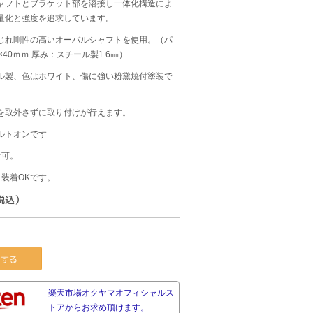
ャフトとブラケット部を溶接し一体化構造によ
量化と強度を追求しています。
じれ剛性の高いオーバルシャフトを使用。（パ
×40ｍｍ 厚み：スチール製1.6㎜）
ル製、色はホワイト、傷に強い粉黛焼付塗装で
を取外さずに取り付けが行えます。
ルトオンです
け可。
 装着OKです。
（税込）
する
楽天市場オクヤマオフィシャルス
トアからお求め頂けます。