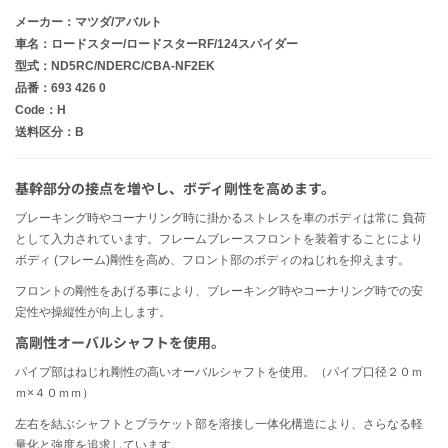
メーカー：マツダ/アバルト
車名：ロードスター/ロードスターRF/124スパイダー
型式：ND5RC/NDERC/CBA-NF2EK
品番：693 426 0
Code：H
送料区分：B
基幹部分の接点を増やし、ボディ剛性を高めます。
ブレーキング時やコーナリング時に掛かるストレスを車のボディは常に 負荷
として入力されています。フレームブレースフロントを装着することにより
ボディ (フレーム)剛性を高め、フロント部のボディのねじれを抑えます。
フロントの剛性をあげる事により、ブレーキング時やコーナリング時での安
定性や操縦性が向上します。
高剛性オーバルシャフトを使用。
パイプ部はねじれ剛性の高いオーバルシャフトを使用。（パイプ口径２０ｍ
ｍ×４０ｍｍ）
左右を結ぶシャフトとブラケット部を溶接し一体化構造により、さらなる軽
量化と強度を追求しています。