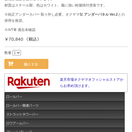
材質はスチール製、色はホワイト、傷に強い粉黛焼付塗装です。
※純正アンダーカバー 取り外し必要。オクヤマ製
アンダーパネル Ver.2
との
併用を推奨。
※A/T車 適合未確認
￥70,840 （税込）
数量
購入する
楽天市場オクヤマオフィシャルストアか
らお求め頂けます。
ロールバー
ロールバー関連パーツ
ストラットタワーバー
ロワアームバー
フレームブレース