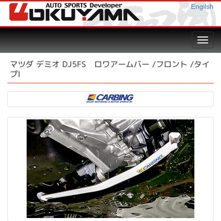
Engilsh
Toggl
navig
マツダ デミオ DJ5FS ロワアームバー /フロント /タイ
プI