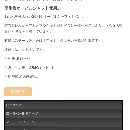
高剛性オーバルシャフト使用。
ねじれ剛性の強い20×40 オーバルシャフトを採用。
左右を結ぶシャフトとブラケット部を溶接し一体化構造により、さらなる軽
量化と強度を追求しています。
材質はスチール製、色はホワイト、傷に強い粉黛焼付塗装です。
取付けはボルトオンです。
※AT車 取付不可
※ガソリン車（DJLFS） 取付不可
※他型式 適合未確認。
販売終了
ロールバー
ロールバー関連パーツ
ストラットタワーバー