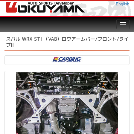
Engilsh
Toggl
navig
スバル WRX STI （VAB）ロワアームバー/フロント/タイ
プII