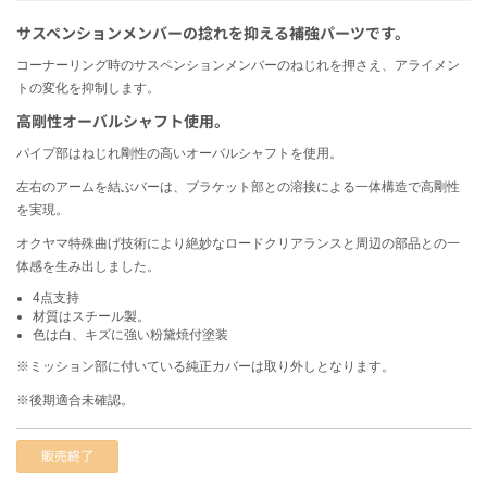
サスペンションメンバーの捻れを抑える補強パーツです。
コーナーリング時のサスペンションメンバーのねじれを押さえ、アライメン
トの変化を抑制します。
高剛性オーバルシャフト使用。
パイプ部はねじれ剛性の高いオーバルシャフトを使用。
左右のアームを結ぶバーは、ブラケット部との溶接による一体構造で高剛性
を実現。
オクヤマ特殊曲げ技術により絶妙なロードクリアランスと周辺の部品との一
体感を生み出しました。
4点支持
材質はスチール製。
色は白、キズに強い粉黛焼付塗装
※ミッション部に付いている純正カバーは取り外しとなります。
※後期適合未確認。
販売終了