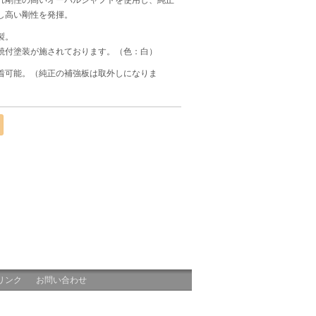
れ剛性の高いオーバルシャフトを使用し、純正
し高い剛性を発揮。
製。
焼付塗装が施されております。（色：白）
着可能。（純正の補強板は取外しになりま
リンク
お問い合わせ