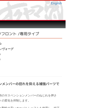
Engilsh
 /フロント /専用タイプ
ル
/レヴォーグ
G
0
ンメンバーの捻れを抑える補強パーツで
時のサスペンションメンバーのねじれを押さ
トの変化を抑制します。