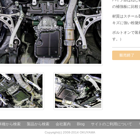
パイプ部はねじ
の補強板に比較
材質はスチール
キズに強い粉黛
ボルトオンで装
す。）
販売終了
車種から検索
製品から検索
会社案内
Blog
サイトのご利用について
Copyright(c) 2008-2014 OKUYAMA