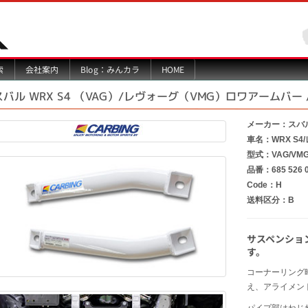
Blog：みんカラ
索
会社案内
HOME
スバル WRX S4 （VAG）/レヴォーグ（VMG）ロワアームバー
メーカー：スバ
車名：WRX S4
型式：VAG/VM
品番：685 526 
Code：H
送料区分：B
サスペンショ
す。
コーナーリング
え、アライメン