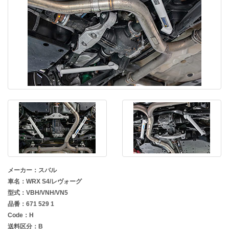
メーカー：スバル
車名：WRX S4/レヴォーグ
型式：VBH/VNH/VN5
品番：671 529 1
Code：H
送料区分：B