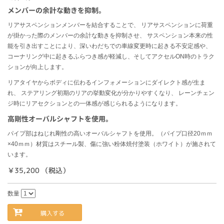
メンバーの余計な動きを抑制。
リアサスペンションメンバーを結合することで、 リアサスペンションに荷重
が掛かった際のメンバーの余計な動きを抑制させ、 サスペンション本来の性
能を引き出すことにより、深いわだちでの車線変更時に起きる不安定感や、
コーナリング中に起きるふらつき感が軽減し、そしてアクセルON時のトラク
ションが向上します。
リアタイヤからボディに伝わるインフォメーションにダイレクト感が生ま
れ、 ステアリング初期のリアの挙動変化が分かりやすくなり、 レーンチェン
ジ時にリアセクションとの一体感が感じられるようになります。
高剛性オーバルシャフトを使用。
パイプ部はねじれ剛性の高いオーバルシャフトを使用。（パイプ口径20ｍｍ
×40ｍｍ）材質はスチール製、傷に強い粉体焼付塗装（ホワイト）が施されて
います。
￥35,200 （税込）
数量
購入する