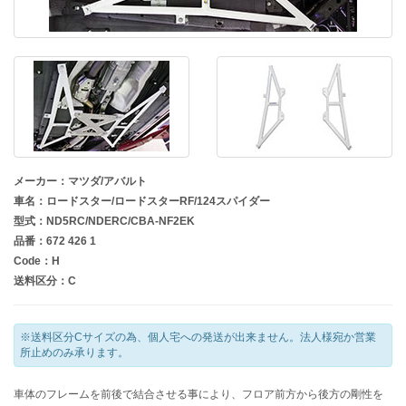
メーカー：マツダ/アバルト
車名：ロードスター/ロードスターRF/124スパイダー
型式：ND5RC/NDERC/CBA-NF2EK
品番：672 426 1
Code：H
送料区分：C
※送料区分Cサイズの為、個人宅への発送が出来ません。法人様宛か営業
所止めのみ承ります。
車体のフレームを前後で結合させる事により、フロア前方から後方の剛性を