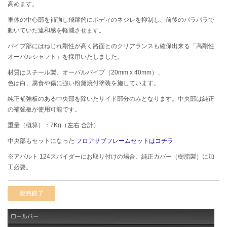
高めます。
車体の中心部を補強し飛躍的にボディのネジレを抑制し、前後のバラバラで
動いていた違和感を軽減させます。
パイプ部にはねじれ剛性が高く路面とのクリアランスも確保出来る「高剛性
オーバルシャフト」を採用いたしました。
材質はスチール製、オーバルパイプ（20mm x 40mm）、
色は白、腐食や傷に強い粉黛焼付塗装を施しています。
純正補強板のある中央部を除いたサイド部分のみとなります。中央部は純正
の補強板が使用可能です。
重量（概算）：7Kg（左右 合計）
中央部もセットになった
フロアサブフレームセットはコチラ
※アバルト 124スパイダーにお取り付けの場合、純正カバー（樹脂製）に加
工必要。
販売終了
ロールバー