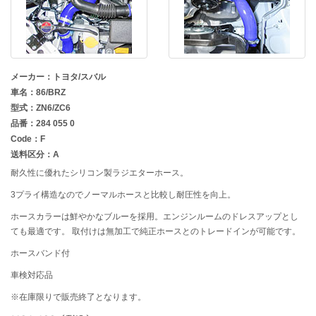
メーカー：トヨタ/スバル
車名：86/BRZ
型式：ZN6/ZC6
品番：284 055 0
Code：F
送料区分：A
耐久性に優れたシリコン製ラジエターホース。
3プライ構造なのでノーマルホースと比較し耐圧性を向上。
ホースカラーは鮮やかなブルーを採用。エンジンルームのドレスアップとし
ても最適です。 取付けは無加工で純正ホースとのトレードインが可能です。
ホースバンド付
車検対応品
※在庫限りで販売終了となります。