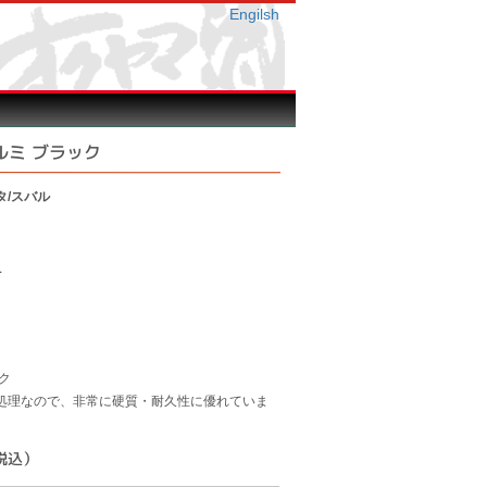
Engilsh
アルミ ブラック
タ/スバル
1
ク
理なので、非常に硬質・耐久性に優れていま
（税込）