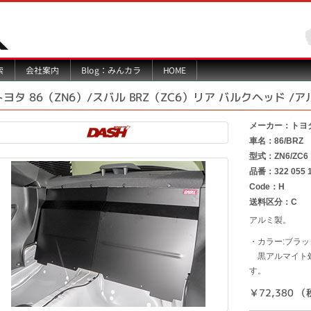
Blog：みんカラ
索
会社案内
HOME
トヨタ 86（ZN6）/スバル BRZ（ZC6）リア バルクヘッド /
メーカー：トヨ
車名：86/BRZ
型式：ZN6/ZC6
品番：322 055 
Code：H
送料区分：C
アルミ製。
・カラー:ブラッ
黒アルマイト処
す。
￥72,380 