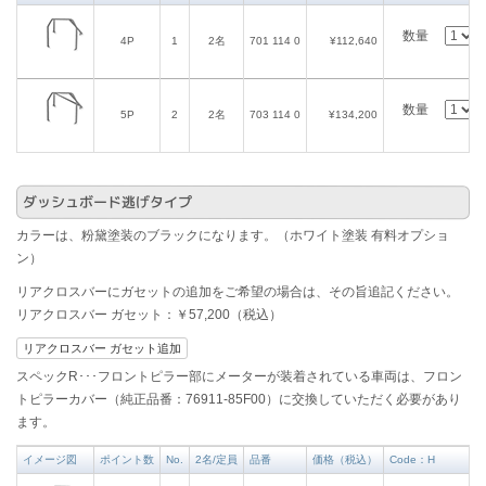
数量
4P
1
2名
701 114 0
¥112,640
数量
5P
2
2名
703 114 0
¥134,200
ダッシュボード逃げタイプ
カラーは、粉黛塗装のブラックになります。（ホワイト塗装 有料オプショ
ン）
リアクロスバーにガセットの追加をご希望の場合は、その旨追記ください。
リアクロスバー ガセット：￥57,200（税込）
リアクロスバー ガセット追加
スペックR･･･フロントピラー部にメーターが装着されている車両は、フロン
トピラーカバー（純正品番：76911-85F00）に交換していただく必要があり
ます。
イメージ図
ポイント数
No.
2名/定員
品番
価格（税込）
Code：H