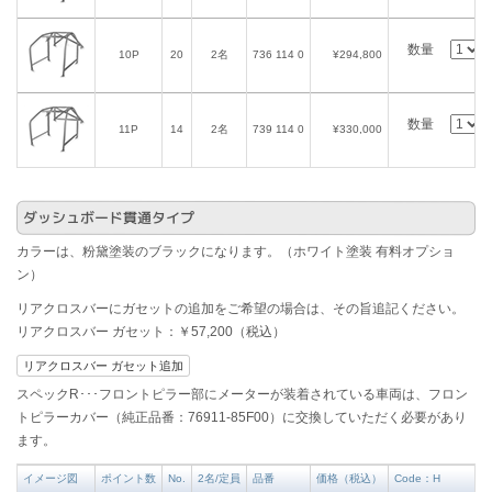
数量
10P
20
2名
736 114 0
¥294,800
数量
11P
14
2名
739 114 0
¥330,000
ダッシュボード貫通タイプ
カラーは、粉黛塗装のブラックになります。（ホワイト塗装 有料オプショ
ン）
リアクロスバーにガセットの追加をご希望の場合は、その旨追記ください。
リアクロスバー ガセット：￥57,200（税込）
リアクロスバー ガセット追加
スペックR･･･フロントピラー部にメーターが装着されている車両は、フロン
トピラーカバー（純正品番：76911-85F00）に交換していただく必要があり
ます。
イメージ図
ポイント数
No.
2名/定員
品番
価格（税込）
Code：H