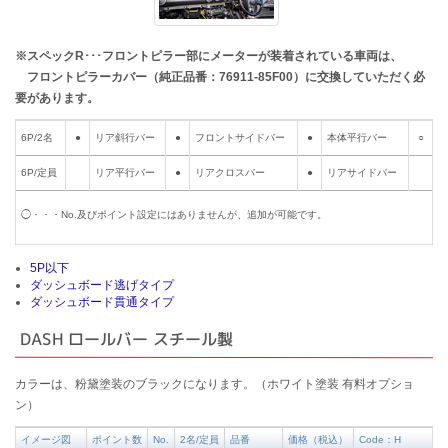
※スペックR･･･フロントピラー部にメーターが装着されている車両は、
フロントピラーカバー（純正品番：76911-85F00）に交換していただく必
要があります。
6P/2名
●
リア斜行バー
●
フロントサイドバー
●
本体平行バー
○
6P/定員
リア平行バー
●
リアクロスバー
●
リアサイドバー
◯・・・No.及びポイント設定にはありませんが、追加が可能です。
5P以下
ダッシュボード逃げタイプ
ダッシュボード貫通タイプ
DASH ロールバー スチール製
カラーは、粉黛塗装のブラックになります。（ホワイト塗装 有料オプショ
ン）
イメージ図
ポイント数
No.
2名/定員
品番
価格（税込）
Code：H