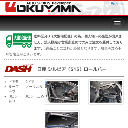
Engilsh
Toggl
navig
送料区分D（大型宅配便）の為、個人宅への発送が出来ま
せん。法人様宛か営業所止めでのみご注文を受付しており
ます。
1商品ごとに送料が必要となります。離島等対応不
可な場合がございます。
日産 シルビア（S15）ロールバー
ドア数 ：2ドア
ルーフ ：ノーマルル
ーフ
Bピラー：Bピラー止め
有り