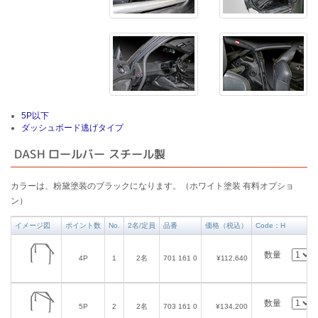
5P以下
ダッシュボード逃げタイプ
DASH ロールバー スチール製
カラーは、粉黛塗装のブラックになります。（ホワイト塗装 有料オプショ
ン）
イメージ図
ポイント数
No.
2名/定員
品番
価格（税込）
Code：H
数量
4P
1
2名
701 161 0
¥112,640
数量
5P
2
2名
703 161 0
¥134,200