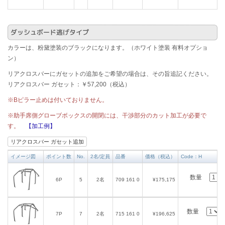
ダッシュボード逃げタイプ
カラーは、粉黛塗装のブラックになります。（ホワイト塗装 有料オプショ
ン）
リアクロスバーにガセットの追加をご希望の場合は、その旨追記ください。
リアクロスバー ガセット：￥57,200（税込）
※Bピラー止めは付いておりません。
※助手席側グローブボックスの開閉には、干渉部分のカット加工が必要で
す。
【加工例】
リアクロスバー ガセット追加
イメージ図
ポイント数
No.
2名/定員
品番
価格（税込）
Code：H
数量
6P
5
2名
709 161 0
¥175,175
数量
7P
7
2名
715 161 0
¥196,625