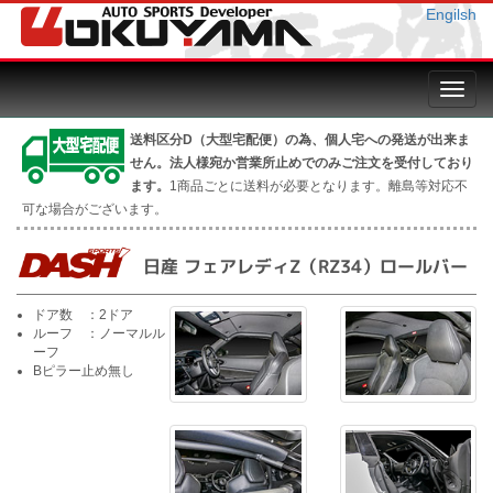
Engilsh
Toggl
navig
送料区分D（大型宅配便）の為、個人宅への発送が出来ま
せん。法人様宛か営業所止めでのみご注文を受付しており
ます。
1商品ごとに送料が必要となります。離島等対応不
可な場合がございます。
日産 フェアレディZ（RZ34）ロールバー
ドア数 ：2ドア
ルーフ ：ノーマルル
ーフ
Bピラー止め無し