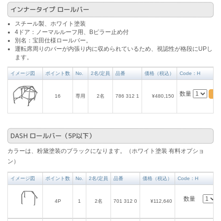
インナータイプ ロールバー
スチール製、ホワイト塗装
4ドア：ノーマルルーフ用、Bピラー止め付
別名：宝田仕様ロールバー。
運転席周りのバーが内張り内に収められているため、視認性が格段にUPし
ます。
イメージ図
ポイント数
No.
2名/定員
品番
価格（税込）
Code：H
数量
16
専用
2名
786 312 1
¥480,150
DASH ロールバー（5P以下）
カラーは、粉黛塗装のブラックになります。（ホワイト塗装 有料オプショ
ン）
イメージ図
ポイント数
No.
2名/定員
品番
価格（税込）
Code：H
数量
4P
1
2名
701 312 0
¥112,640