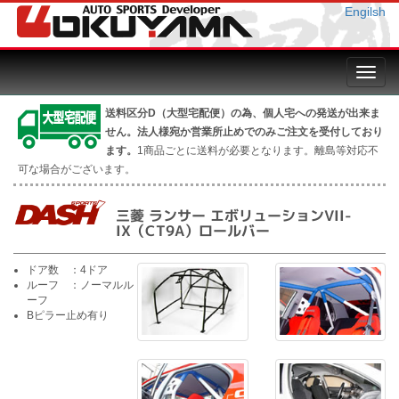
Engilsh
Toggl
navig
送料区分D（大型宅配便）の為、個人宅への発送が出来ま
せん。法人様宛か営業所止めでのみご注文を受付しており
ます。
1商品ごとに送料が必要となります。離島等対応不
可な場合がございます。
三菱 ランサー エボリューションVII-
IX（CT9A）ロールバー
ドア数 ：4ドア
ルーフ ：ノーマルル
ーフ
Bピラー止め有り