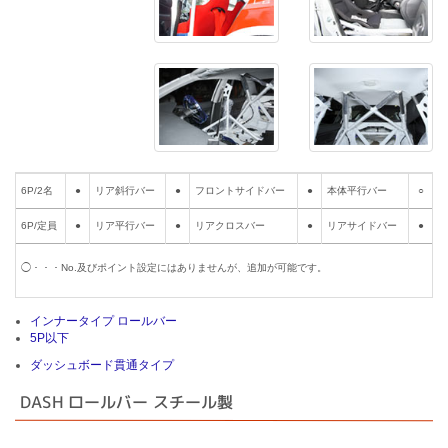
6P/2名
●
リア斜行バー
●
フロントサイドバー
●
本体平行バー
○
6P/定員
●
リア平行バー
●
リアクロスバー
●
リアサイドバー
●
◯・・・No.及びポイント設定にはありませんが、追加が可能です。
インナータイプ ロールバー
5P以下
ダッシュボード貫通タイプ
DASH ロールバー スチール製