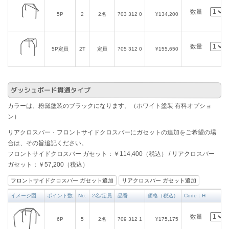
数量
5P
2
2名
703 312 0
¥134,200
数量
5P定員
2T
定員
705 312 0
¥155,650
ダッシュボード貫通タイプ
カラーは、粉黛塗装のブラックになります。（ホワイト塗装 有料オプショ
ン）
リアクロスバー・フロントサイドクロスバーにガセットの追加をご希望の場
合は、その旨追記ください。
フロントサイドクロスバー ガセット：￥114,400（税込） / リアクロスバー
ガセット：￥57,200（税込）
フロントサイドクロスバー ガセット追加
リアクロスバー ガセット追加
イメージ図
ポイント数
No.
2名/定員
品番
価格（税込）
Code：H
数量
6P
5
2名
709 312 1
¥175,175