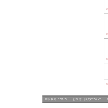
※
※
※
※
通信販売について
お取付・販売について