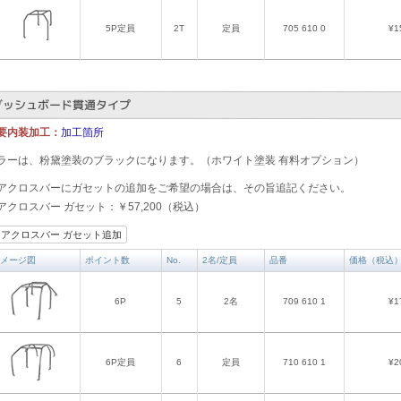
5P定員
2T
定員
705 610 0
¥1
ダッシュボード貫通タイプ
要内装加工：
加工箇所
ラーは、粉黛塗装のブラックになります。（ホワイト塗装 有料オプション）
アクロスバーにガセットの追加をご希望の場合は、その旨追記ください。
アクロスバー ガセット：￥57,200（税込）
アクロスバー ガセット追加
メージ図
ポイント数
No.
2名/定員
品番
価格（税込
6P
5
2名
709 610 1
¥1
6P定員
6
定員
710 610 1
¥2