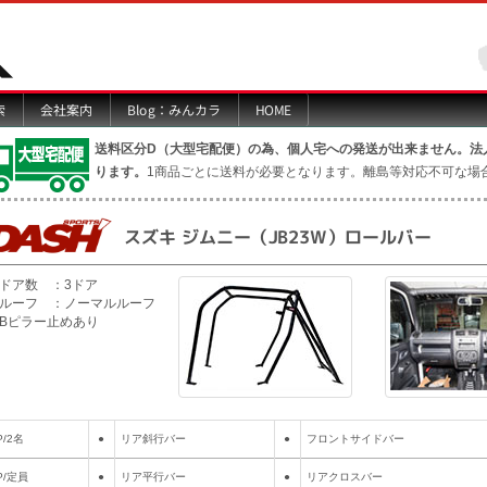
Blog：みんカラ
索
会社案内
HOME
送料区分D（大型宅配便）の為、個人宅への発送が出来ません。法
ります。
1商品ごとに送料が必要となります。離島等対応不可な場
スズキ ジムニー（JB23W）ロールバー
ドア数 ：3ドア
ルーフ ：ノーマルルーフ
Bピラー止めあり
P/2名
●
リア斜行バー
●
フロントサイドバー
P/定員
●
リア平行バー
●
リアクロスバー