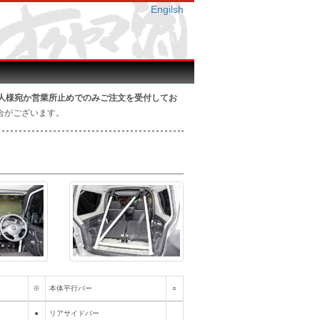
Engilsh
人様宛か営業所止めでのみご注文を受付してお
合がございます。
※
本体平行バー
○
●
リアサイドバー