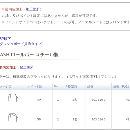
※要内装加工（
加工箇所
）
○はNo.及びポイント設定にはありませんが、追加が可能です。
※フロントサイドバーはバケットシートのみ可。ノーマルシートにはフロントサ
5P以下
ダッシュボード貫通タイプ
DASH ロールバー スチール製
要内装加工：
加工箇所
ラーは、粉黛塗装のブラックになります。（ホワイト塗装 有料オプション）
メージ図
ポイント数
No.
2名/定員
品番
価格（税込
4P
1
2名
701 610 0
¥1
5P
2
2名
703 610 0
¥1