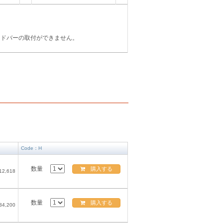
イドバーの取付ができません。
）
Code：H
数量
購入する
12,618
数量
購入する
34,200