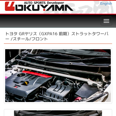
Engilsh
Toggl
navig
トヨタ GRヤリス（GXPA16 前期）ストラットタワーバ
ー /スチール/フロント