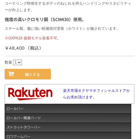
コーナリング時発生するボディのねじれを抑えハンドリングやスタビリティ
ーが向上します。
強度の高いクロモリ鋼（SCM430）使用。
スチール製。傷に強い粉黛焼付塗装（ホワイト）が施されています。
※GXPA16 後期モデル装着不可。
￥48,400 （税込）
数量
購入する
楽天市場オクヤマオフィシャルストアか
らお求め頂けます。
ロールバー
ロールバー関連パーツ
ストラットタワーバー
ロワアームバー