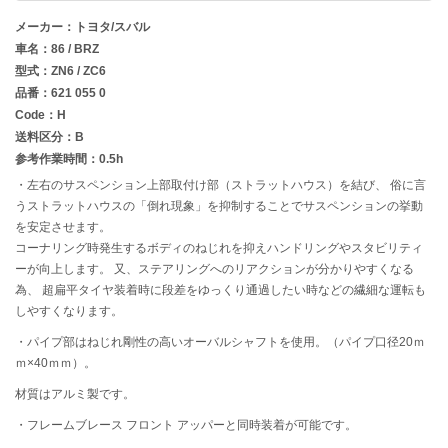
メーカー：トヨタ/スバル
車名：86 / BRZ
型式：ZN6 / ZC6
品番：621 055 0
Code：H
送料区分：B
参考作業時間：0.5h
・左右のサスペンション上部取付け部（ストラットハウス）を結び、 俗に言
うストラットハウスの「倒れ現象」を抑制することでサスペンションの挙動
を安定させます。
コーナリング時発生するボディのねじれを抑えハンドリングやスタビリティ
ーが向上します。 又、ステアリングへのリアクションが分かりやすくなる
為、 超扁平タイヤ装着時に段差をゆっくり通過したい時などの繊細な運転も
しやすくなります。
・パイプ部はねじれ剛性の高いオーバルシャフトを使用。（パイプ口径20ｍ
ｍ×40ｍｍ）。
材質はアルミ製です。
・フレームブレース フロント アッパーと同時装着が可能です。