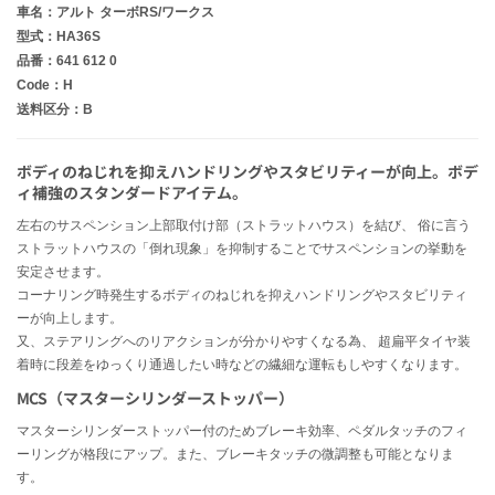
車名：アルト ターボRS/ワークス
型式：HA36S
品番：641 612 0
Code：H
送料区分：B
ボディのねじれを抑えハンドリングやスタビリティーが向上。ボデ
ィ補強のスタンダードアイテム。
左右のサスペンション上部取付け部（ストラットハウス）を結び、 俗に言う
ストラットハウスの「倒れ現象」を抑制することでサスペンションの挙動を
安定させます。
コーナリング時発生するボディのねじれを抑えハンドリングやスタビリティ
ーが向上します。
又、ステアリングへのリアクションが分かりやすくなる為、 超扁平タイヤ装
着時に段差をゆっくり通過したい時などの繊細な運転もしやすくなります。
MCS（マスターシリンダーストッパー）
マスターシリンダーストッパー付のためブレーキ効率、ペダルタッチのフィ
ーリングが格段にアップ。また、ブレーキタッチの微調整も可能となりま
す。