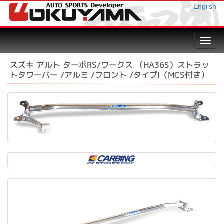
Engilsh
Toggl
navig
スズキ アルト ターボRS/ワークス （HA36S）ストラッ
トタワーバー /アルミ /フロント /タイプI（MCS付き）