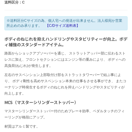
送料区分：C
※送料区分Cサイズの為、個人宅への発送が出来ません。法人様宛か営業
所止めのみ承ります。
【C/Dサイズ送料表】
ボディのねじれを抑えハンドリングやスタビリティーが向上。ボデ
ィ補強のスタンダードアイテム。
路面からショックアブソーバーを通じ、 ストラットアッパー部に伝わるスト
レスに加え、フロントセクションにはエンジン等の重みにより、 ボディへの
高負荷(ねじれ)が発生します。
左右のサスペンション上部取付け部をストラットタワーバーで結ぶ事によ
り、 ボディ剛性を高めサスペンション本来の仕事をさせる事ができ、 またコ
ーナリング時発生するボディのねじれを抑えハンドリングやスタビリティが
向上します。
MCS（マスターシリンダーストッパー）
マスターシリンダーストッパー付のためブレーキ効率、ペダルタッチのフィ
ーリングが格段にアップ。
材質はアルミ製です。