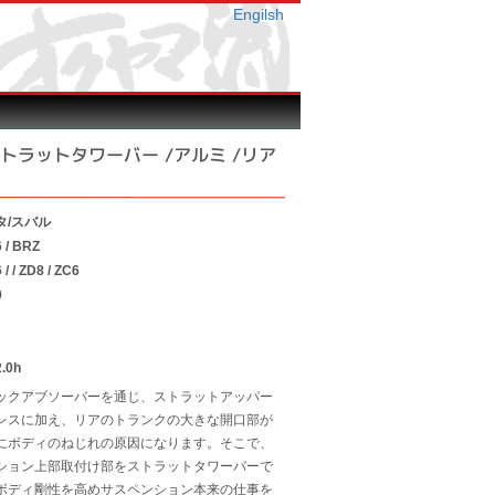
Engilsh
6）ストラットタワーバー /アルミ /リア
タ/スバル
 / BRZ
 / ZD8 / ZC6
0
0h
ックアブソーバーを通じ、ストラットアッパー
レスに加え、リアのトランクの大きな開口部が
にボディのねじれの原因になります。そこで、
ション上部取付け部をストラットタワーバーで
ボディ剛性を高めサスペンション本来の仕事を