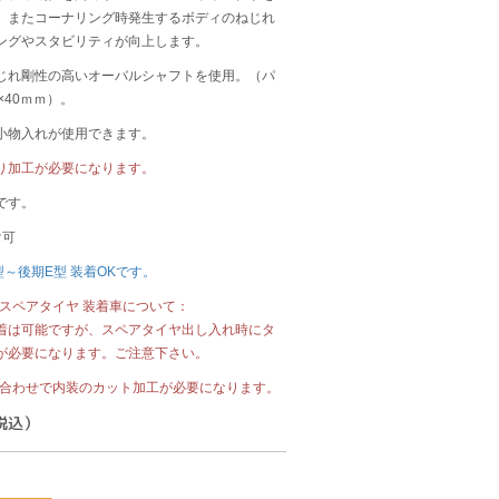
、またコーナリング時発生するボディのねじれ
ングやスタビリティが向上します。
じれ剛性の高いオーバルシャフトを使用。（パ
×40ｍｍ）。
小物入れが使用できます。
り加工が必要になります。
です。
け可
A型～後期E型 装着OKです。
 純正スペアタイヤ 装着車について：
着は可能ですが、スペアタイヤ出し入れ時にタ
が必要になります。ご注意下さい。
 現車合わせで内装のカット加工が必要になります。
（税込）