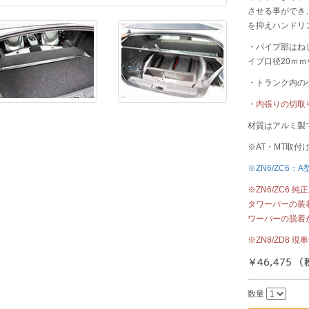
させる事ができ
を抑えハンドリ
・パイプ部はね
イプ口径20ｍｍ
・トランク内の
・内張りの切取
材質はアルミ製
※AT・MT取付
※ZN6/ZC6：
※ZN6/ZC6
タワーバーの装
ワーバーの脱着
※ZN8/ZD8
￥46,475 
数量