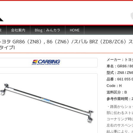
Blog：みんカラ
索
会社案内
HOME
トヨタ GR86（ZN8）, 86（ZN6）/スバル BRZ（ZD8/ZC
/タイプI
メーカー：トヨ
車名：GR86 / 86
型式：ZN8 / ZN6 /
品番：661 055 
Code：H
送料区分：B
参考作業時間：2.
・路面からショ
部に伝わるスト
コーナリング時
左右のサスペン
結ぶ事により、