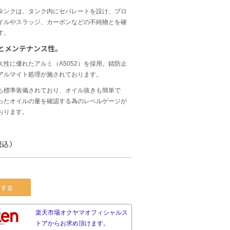
タンクは、タンク内にセパレートを設け、ブロ
イルやスラッジ、カーボンなどの不純物とを確
す。
とメンテナンス性。
久性に優れたアルミ（A5052）を採用。錆防止
アルマイト処理が施されております。
も標準装備されており、オイル抜きも簡単で
ったオイルの量を確認する為のレベルゲージが
おります。
税込）
する
楽天市場オクヤマオフィシャルス
トアからお求め頂けます。