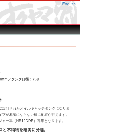
Engilsh
0
0mm／タンク口径：75φ
ト
専用に設計されたオイルキャッチタンクになりま
イプが邪魔にならない様に配置が行えます。
ジャー車（HR12DDR）専用となります。
スと不純物を確実に分離。