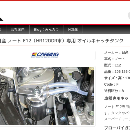
Blog：みんカラ
索
会社案内
HOME
日産 ノート E12（HR12DDR車）専用 オイルキャッチタンク
メーカー：日産
車名：ノート
型式：E12
品番：206 156 
サイズ：高：13
Code：F
送料区分：A
車種専用キッ
ノート E12
す。タンクやパ
スーパーチャー
ブローバイガ