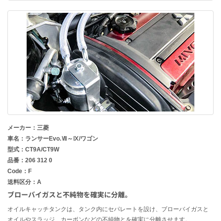
メーカー：三菱
車名：ランサーEvo.Ⅶ～Ⅸ/ワゴン
型式：CT9A/CT9W
品番：206 312 0
Code：F
送料区分：A
ブローバイガスと不純物を確実に分離。
オイルキャッチタンクは、タンク内にセパレートを設け、ブローバイガスと
オイルやスラッジ、カーボンなどの不純物とを確実に分離させます。