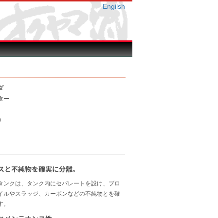
Engilsh
ダ
ター
0
スと不純物を確実に分離。
タンクは、タンク内にセパレートを設け、ブロ
イルやスラッジ、カーボンなどの不純物とを確
す。