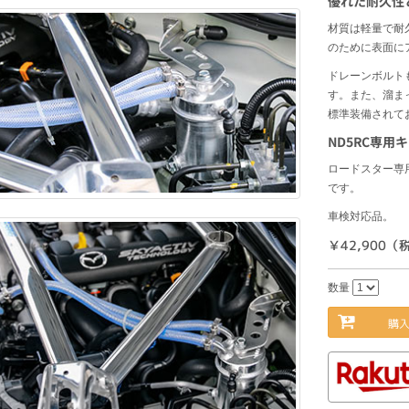
優れた耐久性
材質は軽量で耐
のために表面に
ドレーンボルト
す。また、溜ま
標準装備されて
ND5RC専用
ロードスター専
です。
車検対応品。
￥42,900（
数量
購入