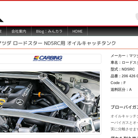
Blog：みんカラ
索
会社案内
HOME
マツダ ロードスター ND5RC用 オイルキャッチタンク
メーカー：マツ
車名：ロードス
型式：ND5RC
品番：206 426 
Code：F
送料区分：A
ブローバイガ
オイルキャッチ
ーバイガスとオ
実に分離させま