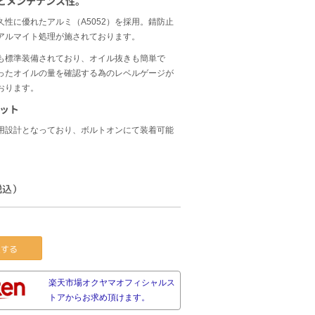
とメンテナンス性。
久性に優れたアルミ（A5052）を採用。錆防止
アルマイト処理が施されております。
も標準装備されており、オイル抜きも簡単で
ったオイルの量を確認する為のレベルゲージが
おります。
キット
用設計となっており、ボルトオンにて装着可能
税込）
する
楽天市場オクヤマオフィシャルス
トアからお求め頂けます。