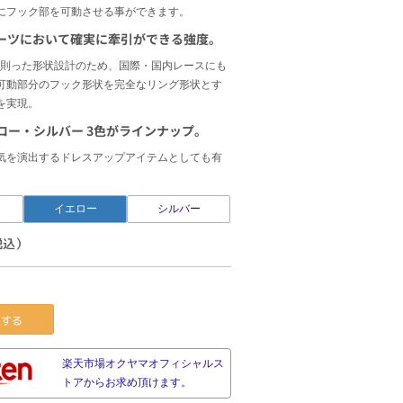
にフック部を可動させる事ができます。
ーツにおいて確実に牽引ができる強度。
基準に則った形状設計のため、国際・国内レースにも
可動部分のフック形状を完全なリング形状とす
を実現。
ロー・シルバー 3色がラインナップ。
気を演出するドレスアップアイテムとしても有
イエロー
シルバー
税込）
する
楽天市場オクヤマオフィシャルス
トアからお求め頂けます。