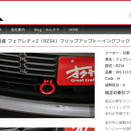
Blog：みんカラ
索
会社案内
HOME
日産 フェアレディZ（RZ34）フリップアップトーイングフック 
メーカー：日産
車名：フェアレ
型式：RZ34
品番：301 113 
Code：H
送料区分：A
純正の牽引フ
純正の牽引フッ
りトーイングフ
走行が可能です
走行中に振動や
ランジャーを採用