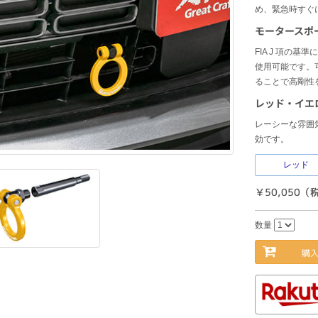
め、緊急時すぐ
モータースポ
FIA J 項の
使用可能です。
ることで高剛性
レッド・イエ
レーシーな雰囲
効です。
レッド
￥50,050（
数量
購入