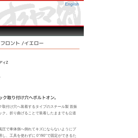
Engilsh
フロント /イエロー
ディZ
1
ック取り付け穴へボルトオン。
ク取付け穴へ装着するタイプのスチール製 首振
ック。折り曲げることで装着したままでも公道
。
風圧で車体側へ倒れてキズにならないようにプ
し、工具を使わずに 0°/90°で固定ができるた