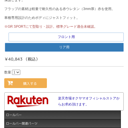
保護します。
フラップの素材は軽量で耐久性のある赤ウレタン（3mm厚）赤を使用。
車種専用設計のためボディにジャストフィット。
※GR SPORTにて型取り・設計。標準グレード適合未確認。
フロント用
リア用
￥40,843 （税込）
数量
購入する
楽天市場オクヤマオフィシャルストアか
らお求め頂けます。
ロールバー
ロールバー関連パーツ