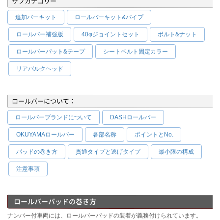
サブカテゴリー
追加バーキット
ロールバーキット&パイプ
ロールバー補強版
40φジョイントセット
ボルト&ナット
ロールバーパット&テープ
シートベルト固定カラー
リアバルクヘッド
ロールバーについて：
ロールバーブランドについて
DASHロールバー
OKUYAMAロールバー
各部名称
ポイントとNo.
パッドの巻き方
貫通タイプと逃げタイプ
最小限の構成
注意事項
ロールバーパッドの巻き方
ナンバー付車両には、ロールバーパッドの装着が義務付けられています。