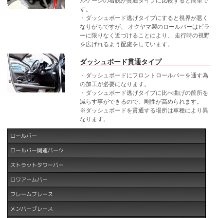
ルケージの着脱が貫通タイプに比較すると簡単で
す。
・ダッシュボード逃げタイプにすると視界が悪く
なりがちですが、 オクヤマ製のロールバーはピラ
ーに限りなく近づけることにより、 走行時の視野
を広げれるよう配慮をしています。
ダッシュボード貫通タイプ
・ダッシュボードにフロントロールバーを通す為
の加工が必要になります。
・ダッシュボード逃げタイプに比べ曲げの箇所を
減らす事ができるので、剛性が高められます。
※ダッシュボードを貫通する場所は車種により異
なります。
ロールバー
ロールバー関連パーツ
ストラットタワーバー
ロワアームバー
フレームブレース
メンバーブレース