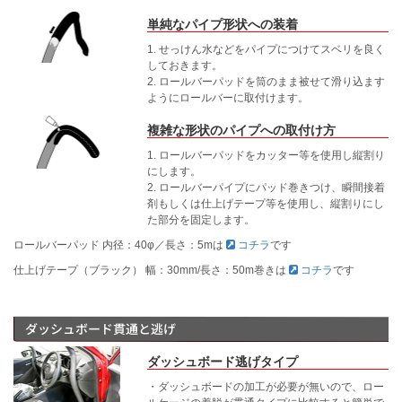
単純なパイプ形状への装着
1. せっけん水などをパイプにつけてスベリを良く
しておきます。
2. ロールバーパッドを筒のまま被せて滑り込ます
ようにロールバーに取付けます。
複雑な形状のパイプへの取付け方
1. ロールバーパッドをカッター等を使用し縦割り
にします。
2. ロールバーパイプにパッド巻きつけ、瞬間接着
剤もしくは仕上げテープ等を使用し、縦割りにし
た部分を固定します。
ロールバーパッド 内径：40φ／長さ：5mは
コチラ
です
仕上げテープ（ブラック） 幅：30mm/長さ：50m巻きは
コチラ
です
ダッシュボード貫通と逃げ
ダッシュボード逃げタイプ
・ダッシュボードの加工が必要が無いので、ロー