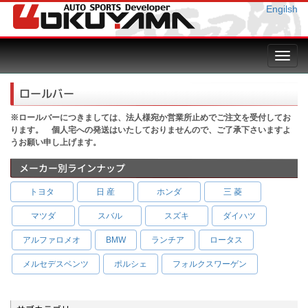
Engilsh
Toggl
navig
ロールバー
※ロールバーにつきましては、法人様宛か営業所止めでご注文を受付してお
ります。 個人宅への発送はいたしておりませんので、ご了承下さいますよ
うお願い申し上げます。
メーカー別ラインナップ
トヨタ
日 産
ホンダ
三 菱
マツダ
スバル
スズキ
ダイハツ
アルファロメオ
BMW
ランチア
ロータス
メルセデスベンツ
ポルシェ
フォルクスワーゲン