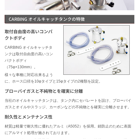
CARBING オイルキャッチタンクの特徴
取付自由度の高いコンパ
クトボディ
CARBING オイルキャッチタ
ンクは取付自由度の高いコン
パクトボディ
（75φ×130mm）。
様々な車種に対応出来るよう
に、ホース口径を10φタイプと15φタイプの2種類を設定。
ブローバイガスと不純物とを確実に分離
当社のオイルキャッチタンクは、タンク内にセパレートを設け、ブローバイ
ガスとオイルやスラッジ、カーボンなどの不純物とを確実に分離させます。
耐久性とメンテナンス性
材質は軽量で耐久性に優れたアルミ（A5052）を採用。錆防止のために表面
にアルマイト処理が施されております。