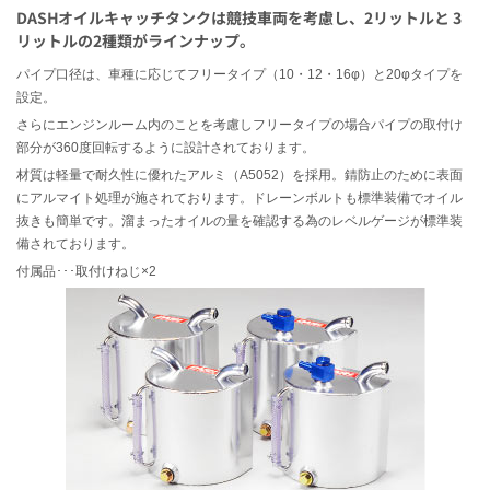
DASHオイルキャッチタンクは競技車両を考慮し、2リットルと 3
リットルの2種類がラインナップ。
パイプ口径は、車種に応じてフリータイプ（10・12・16φ）と20φタイプを
設定。
さらにエンジンルーム内のことを考慮しフリータイプの場合パイプの取付け
部分が360度回転するように設計されております。
材質は軽量で耐久性に優れたアルミ（A5052）を採用。錆防止のために表面
にアルマイト処理が施されております。ドレーンボルトも標準装備でオイル
抜きも簡単です。溜まったオイルの量を確認する為のレベルゲージが標準装
備されております。
付属品･･･取付けねじ×2