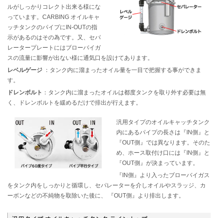
ルがしっかりコレクト出来る様にな
っています。CARBING オイルキャ
ッチタンクのパイプにIN-OUTの指
示があるのはその為です。又、セパ
レータープレートにはブローバイガ
スの流量に影響が出ない様に通気口を設けてあります。
レベルゲージ
：タンク内に溜まったオイル量を一目で把握する事ができま
す。
ドレンボルト
：タンク内に溜まったオイルは都度タンクを取り外す必要は無
く、ドレンボルトを緩めるだけで排出が行えます。
汎用タイプのオイルキャッチタンク
内にあるパイプの長さは『IN側』と
『OUT側』では異なります。そのた
め、ホース取付け口には『IN側』と
『OUT側』が決まっています。
『IN側』より入ったブローバイガス
をタンク内をしっかりと循環し、セパレーターを介しオイルやスラッジ、カ
ーボンなどの不純物を取除いた後に、 『OUT側』より排出します。