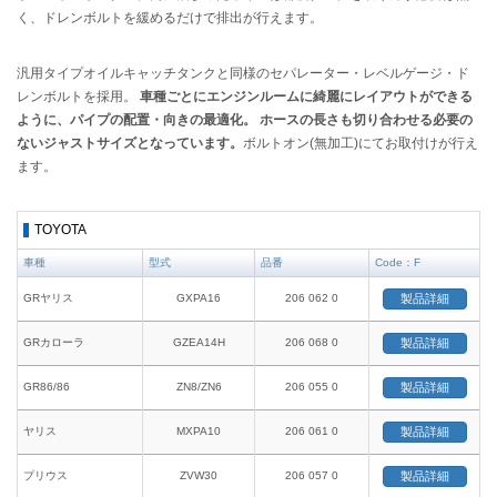
く、ドレンボルトを緩めるだけで排出が行えます。
汎用タイプオイルキャッチタンクと同様のセパレーター・レベルゲージ・ド
レンボルトを採用。
車種ごとにエンジンルームに綺麗にレイアウトができる
ように、パイプの配置・向きの最適化。 ホースの長さも切り合わせる必要の
ないジャストサイズとなっています。
ボルトオン(無加工)にてお取付けが行え
ます。
TOYOTA
車種
型式
品番
Code：F
GRヤリス
GXPA16
206 062 0
製品詳細
GRカローラ
GZEA14H
206 068 0
製品詳細
GR86/86
ZN8/ZN6
206 055 0
製品詳細
ヤリス
MXPA10
206 061 0
製品詳細
プリウス
ZVW30
206 057 0
製品詳細