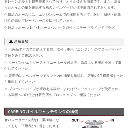
ドレーンボルトも標準装備されており、オイル抜きも簡単です。また、溜ま
ったオイルの量を確認する為のレベルゲージが標準装備されております。
付属品のホースには、エンジンルームでの採用を考えて、耐油・耐熱・耐曲
げ性の高いブレードホースを採用しています。
付属品：ホース(1m)×1,ホースバンド×2,取付けステー,ブラインドプラグ
注意事項
※ 汎用品ですのでご購入する際、取付け車両（エンジン）のブローバイパイ
プ径を必ずご確認下さい。
※ タービンやエキゾーストマニーホール付近等、高温になる場所を避けて取
付してください。
※ 定期的にレベルゲージでタンク内の油量を確認し、容量の1/2程度溜まった
ら排出してください。
※ ブローバイパイプが複数ある場合、またはワンウェイバルブが使用されて
いる車種への取付けは販売店やプロショップへご相談ください。
CARBING オイルキャッチタンクの構造
セパレーター
：内部は二重構造にな
っており、下層部分に溜まったオイ