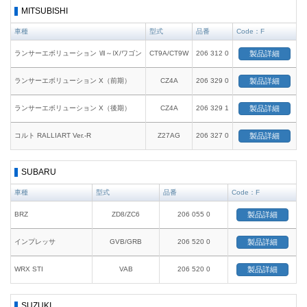
MITSUBISHI
車種
型式
品番
Code：F
ランサーエボリューション Ⅶ～Ⅸ/ワゴン
CT9A/CT9W
206 312 0
製品詳細
ランサーエボリューション X（前期）
CZ4A
206 329 0
製品詳細
ランサーエボリューション X（後期）
CZ4A
206 329 1
製品詳細
コルト RALLIART Ver.-R
Z27AG
206 327 0
製品詳細
SUBARU
車種
型式
品番
Code：F
BRZ
ZD8/ZC6
206 055 0
製品詳細
インプレッサ
GVB/GRB
206 520 0
製品詳細
WRX STI
VAB
206 520 0
製品詳細
SUZUKI