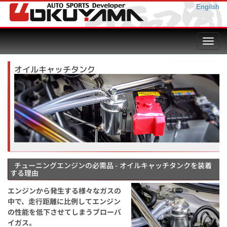
Engilsh
Toggl
navig
オイルキャッチタンク
チューニングエンジンの必需品 - オイルキャッチタンクを装着
する理由
エンジンから発生する様々なガスの
中で、走行距離に比例してエンジン
の性能を低下させてしまうブローバ
イガス。