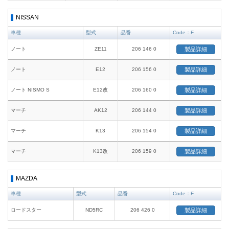
NISSAN
車種
型式
品番
Code：F
ノート
ZE11
206 146 0
製品詳細
ノート
E12
206 156 0
製品詳細
ノート NISMO S
E12改
206 160 0
製品詳細
マーチ
AK12
206 144 0
製品詳細
マーチ
K13
206 154 0
製品詳細
マーチ
K13改
206 159 0
製品詳細
MAZDA
車種
型式
品番
Code：F
ロードスター
ND5RC
206 426 0
製品詳細