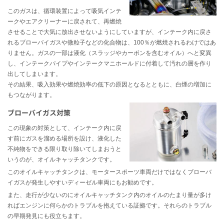
このガスは、循環装置によって吸気インテ
ークやエアクリーナーに戻されて、再燃焼
させることで大気に放出させないようにしていますが、インテーク内に戻さ
れるブローバイガスや微粒子などの化合物は、100％が燃焼されるわけではあ
りません。ガスの一部は液化（スラッジやカーボンを含むオイル）へと変異
し、インテークパイプやインテークマニホールドに付着して汚れの層を作り
出してしまいます。
その結果、吸入効果や燃焼効率の低下の原因となるとともに、白煙の増加に
もつながります。
ブローバイガス対策
この現象の対策として、インテーク内に戻
す前にガスを溜める場所を設け、液化した
不純物をできる限り取り除いてしまおうと
いうのが、オイルキャッチタンクです。
このオイルキャッチタンクは、モータースポーツ車両だけではなくブローバ
イガスが発生しやすいディーゼル車両にもお勧めです。
また、走行が少ないのにオイルキャッチタンク内のオイルのたまり量が多け
ればエンジンに何らかのトラブルを抱えている証拠です。それらのトラブル
の早期発見にも役立ちます。