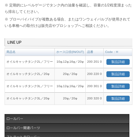
※ 定期的にレベルゲージでタンク内の油量を確認し、容量の1/2程度溜まった
ら排出してください。
※ ブローバイパイプが複数ある場合、またはワンウェイバルブが使用されて
いる車種への取付けは販売店やプロショップへご相談ください。
LINE UP
商品名
ホース口径(IN/OUT)
品番
Code：H
オイルキャッチタンク2L／フリー
10φ,12φ,16φ／20φ
200 201 0
製品詳細
オイルキャッチタンク2L／20φ
20φ／20φ
200 220 0
製品詳細
オイルキャッチタンク3L／フリー
10φ,12φ,16φ／20φ
200 301 0
製品詳細
オイルキャッチタンク3L／20φ
20φ／20φ
200 320 0
製品詳細
ロールバー
ロールバー関連パーツ
ストラットタワーバー