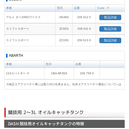
車種
型式
品番
Code：F
アルト ターボRS/ワークス
HA36S
206 612 0
製品詳細
スイフトスポーツ
ZC32S
206 611 0
製品詳細
スイフトスポーツ
ZC33S
206 613 0
製品詳細
ABARTH
車種
型式
品番
124スパイダー ※
CBA-NF2EK
206 759 0
※純正エアクリーナー車には取り付け出来ません。社外エアクリーナー適合についていは、お
競技用 2～3L オイルキャッチタンク
DASH 競技用オイルキャッチタンクの特徴