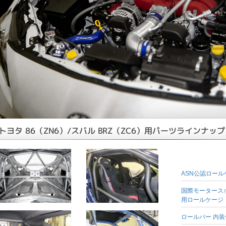
トヨタ 86（ZN6）/スバル BRZ（ZC6）用パーツラインナップ
ASN公認ロー
国際モータース
用ロールケージ
ロールバー 内