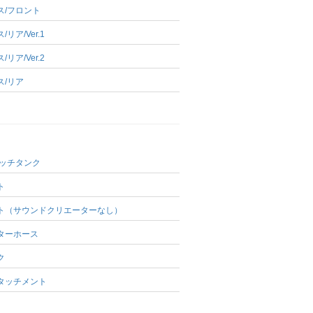
ス/フロント
リア/Ver.1
リア/Ver.2
ス/リア
ャッチタンク
ト
ト（サウンドクリエーターなし）
ターホース
ク
タッチメント