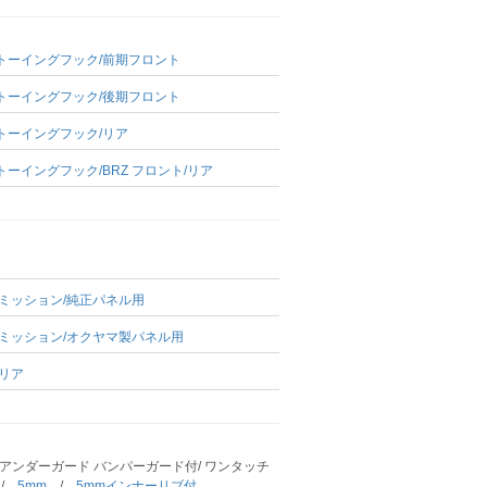
トーイングフック/前期フロント
トーイングフック/後期フロント
トーイングフック/リア
ーイングフック/BRZ フロント/リア
/ミッション/純正パネル用
/ミッション/オクヤマ製パネル用
/リア
期 アンダーガード バンパーガード付/ ワンタッチ
m
/
5mm
/
5mmインナーリブ付