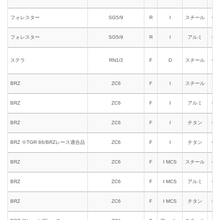
フォレスター
SG5/9
R
I
スチール
651
フォレスター
SG5/9
R
I
アルミ
661
ステラ
RN1/2
F
D
スチール
614
BRZ
ZC6
F
I
スチール
611
BRZ
ZC6
F
I
アルミ
621
BRZ
ZC6
F
I
チタン
618
BRZ ※TGR 86/BRZレース適合品
ZC6
F
I
チタン
618
BRZ
ZC6
F
I MCS
スチール
631
BRZ
ZC6
F
I MCS
アルミ
641
BRZ
ZC6
F
I MCS
チタン
618