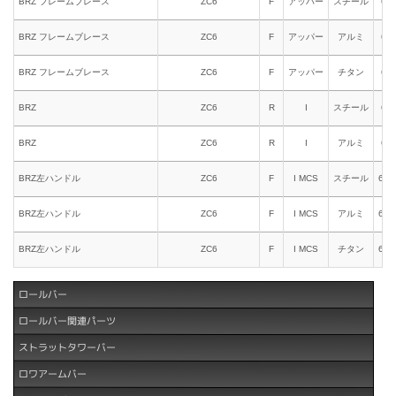
BRZ フレームブレース
ZC6
F
アッパー
スチール
693
BRZ フレームブレース
ZC6
F
アッパー
アルミ
693
BRZ フレームブレース
ZC6
F
アッパー
チタン
693
BRZ
ZC6
R
I
スチール
651
BRZ
ZC6
R
I
アルミ
661
BRZ左ハンドル
ZC6
F
I MCS
スチール
631
BRZ左ハンドル
ZC6
F
I MCS
アルミ
641
BRZ左ハンドル
ZC6
F
I MCS
チタン
618
ロールバー
ロールバー関連パーツ
ストラットタワーバー
ロワアームバー