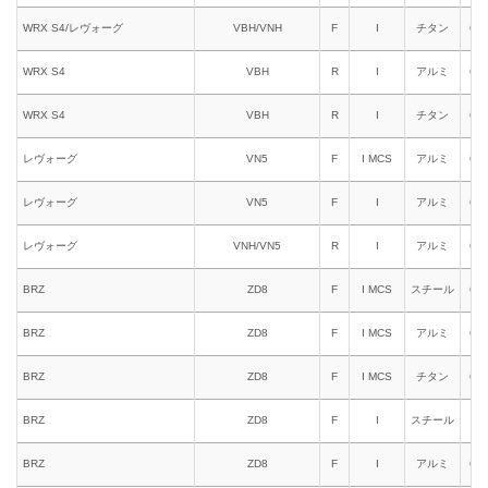
WRX S4/レヴォーグ
VBH/VNH
F
I
チタン
618
WRX S4
VBH
R
I
アルミ
661
WRX S4
VBH
R
I
チタン
658
レヴォーグ
VN5
F
I MCS
アルミ
641
レヴォーグ
VN5
F
I
アルミ
621
レヴォーグ
VNH/VN5
R
I
アルミ
661
BRZ
ZD8
F
I MCS
スチール
631
BRZ
ZD8
F
I MCS
アルミ
641
BRZ
ZD8
F
I MCS
チタン
618
BRZ
ZD8
F
I
スチール
611
BRZ
ZD8
F
I
アルミ
621