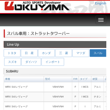
Engilsh
Toggl
navig
スバル車用：ストラットタワーバー
Line Up
トヨタ
日 産
ホンダ
三 菱
マツダ
スバル
スズキ
ダイハツ
インポート
SUBARU
車種
型式
F/R
タイプ
材質
品番
WRX S4/レヴォーグ
VBH/VNH
F
I MCS
アルミ
641
WRX S4/レヴォーグ
VBH/VNH
F
I MCS
チタン
618
WRX S4/レヴォーグ
VBH/VNH
F
I
アルミ
621