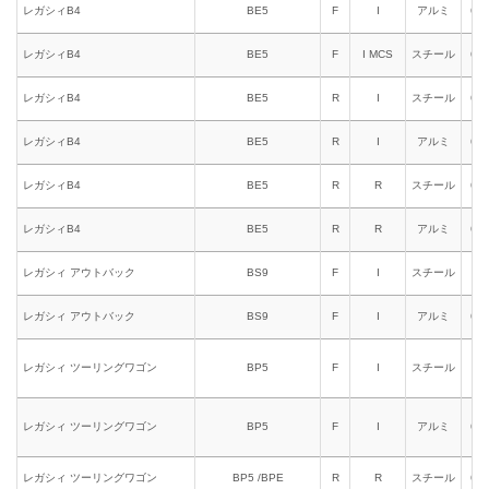
レガシィB4
BE5
F
I
アルミ
621
レガシィB4
BE5
F
I MCS
スチール
631
レガシィB4
BE5
R
I
スチール
651
レガシィB4
BE5
R
I
アルミ
661
レガシィB4
BE5
R
R
スチール
653
レガシィB4
BE5
R
R
アルミ
663
レガシィ アウトバック
BS9
F
I
スチール
611
レガシィ アウトバック
BS9
F
I
アルミ
621
レガシィ ツーリングワゴン
BP5
F
I
スチール
611
レガシィ ツーリングワゴン
BP5
F
I
アルミ
621
レガシィ ツーリングワゴン
BP5 /BPE
R
R
スチール
653