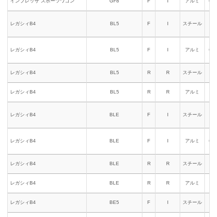
インプレッサ スポーツワゴン
GF8
F
I
アルミ
621
レガシィB4
BL5
F
I
スチール
611
レガシィB4
BL5
F
I
アルミ
621
レガシィB4
BL5
R
R
スチール
653
レガシィB4
BL5
R
R
アルミ
663
レガシィB4
BLE
F
I
スチール
611
レガシィB4
BLE
F
I
アルミ
621
レガシィB4
BLE
R
R
スチール
653
レガシィB4
BLE
R
R
アルミ
663
レガシィB4
BE5
F
I
スチール
611