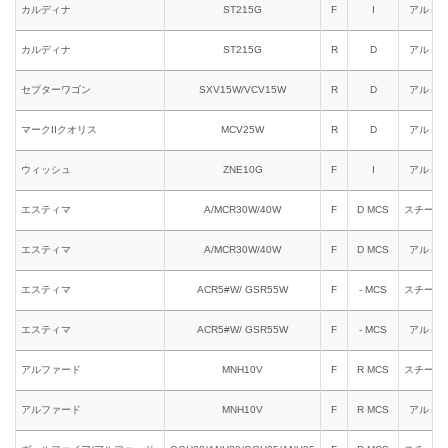
カルディナ
ST215G
F
I
アルミ
カルディナ
ST215G
R
D
アルミ
セプターワゴン
SXV15W/VCV15W
R
D
アルミ
マークIIクオリス
MCV25W
R
D
アルミ
ウィッシュ
ZNE10G
F
I
アルミ
エスティマ
A/MCR30W/40W
F
D MCS
スチール
エスティマ
A/MCR30W/40W
F
D MCS
アルミ
エスティマ
ACR5#W/ GSR55W
F
- MCS
スチール
エスティマ
ACR5#W/ GSR55W
F
- MCS
アルミ
アルファード
MNH10V
F
R MCS
スチール
アルファード
MNH10V
F
R MCS
アルミ