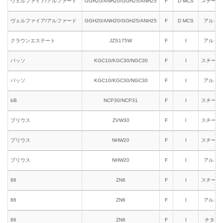
ヴェルファイア/アルファード
GGH20/ANH20/GGH25/ANH25
F
D MCS
スチール
ヴェルファイア/アルファード
GGH20/ANH20/GGH25/ANH25
F
D MCS
アルミ
クラウンエステート
JZS175W
F
I
アルミ
パッソ
KGC10/KGC30/NGC30
F
I
スチール
パッソ
KGC10/KGC30/NGC30
F
I
アルミ
bB
NCP30/NCP31
F
I
スチール
プリウス
ZVW30
F
Ⅰ
スチール
プリウス
NHW20
F
I
スチール
プリウス
NHW20
F
I
アルミ
86
ZN6
F
I
スチール
86
ZN6
F
I
アルミ
86
ZN6
F
I
チタン