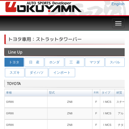
Engilsh
Toggl
navig
トヨタ車用：ストラットタワーバー
Line Up
トヨタ
日 産
ホンダ
三 菱
マツダ
スバル
スズキ
ダイハツ
インポート
TOYOTA
車種
型式
F/R
タイプ
材質
GR86
ZN8
F
I MCS
スチール
GR86
ZN8
F
I MCS
アルミ
GR86
ZN8
F
I MCS
チタン