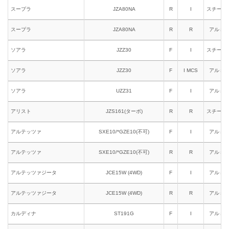
スープラ
JZA80NA
R
I
スチール
スープラ
JZA80NA
R
R
アルミ
ソアラ
JZZ30
F
I
スチール
ソアラ
JZZ30
F
I MCS
アルミ
ソアラ
UZZ31
F
I
アルミ
アリスト
JZS161(ターボ)
R
R
スチール
アルテッツァ
SXE10/*GZE10(不可)
F
I
アルミ
アルテッツァ
SXE10/*GZE10(不可)
R
R
アルミ
アルテッツァジータ
JCE15W (4WD)
F
I
アルミ
アルテッツァジータ
JCE15W (4WD)
R
R
アルミ
カルディナ
ST191G
F
I
アルミ